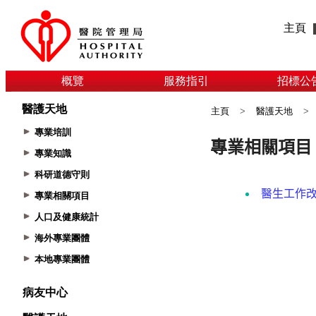
主頁
概覽
服務指引
招標公
醫護天地
主頁
>
醫護天地
>
專業培訓
專業知識
科研道德守則
專業相關項目
人口及健康統計
海外專業團體
本地專業團體
病友中心