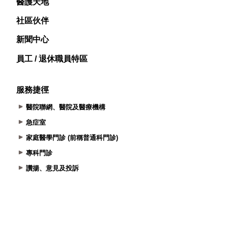
醫護天地
社區伙伴
新聞中心
員工 / 退休職員特區
服務捷徑
醫院聯網、醫院及醫療機構
急症室
家庭醫學門診 (前稱普通科門診)
專科門診
讚揚、意見及投訴