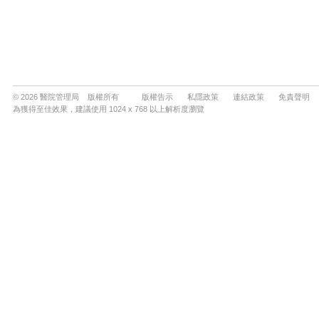
© 2026 醫院管理局 版權所有
版權告示
私隱政策
連結政策
免責聲明
為獲得至佳效果，建議使用 1024 x 768 以上解析度瀏覽