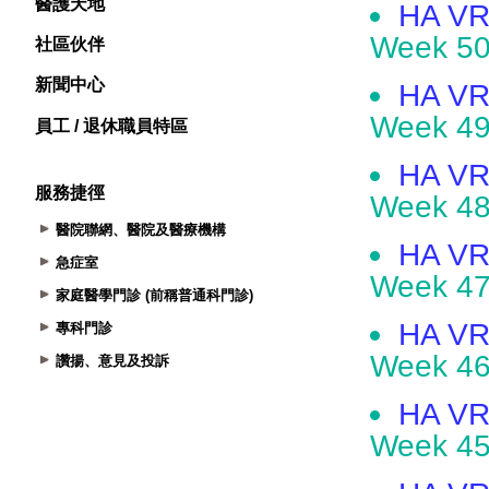
醫護天地
社區伙伴
新聞中心
員工 / 退休職員特區
服務捷徑
醫院聯網、醫院及醫療機構
急症室
家庭醫學門診 (前稱普通科門診)
專科門診
讚揚、意見及投訴