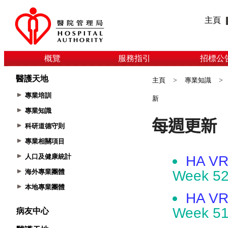
主頁
概覽
服務指引
招標公
醫護天地
主頁
>
專業知識
>
專業培訓
新
專業知識
科研道德守則
專業相關項目
人口及健康統計
海外專業團體
本地專業團體
病友中心