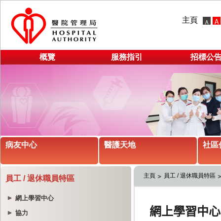
主頁
概覽
服務指引
招標公
病友中心
醫護天地
社區
主頁
員工 / 退休職員特區
員工 / 退休職員特區
網上學習中心
協力