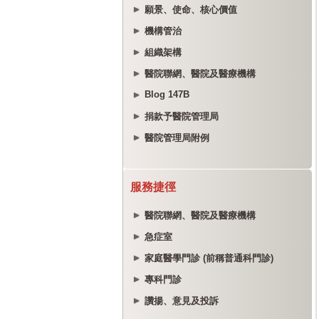
願景、使命、核心價值
機構管治
組織架構
醫院聯網、醫院及醫療機構
Blog 147B
捐款予醫院管理局
醫院管理局附例
服務捷徑
醫院聯網、醫院及醫療機構
急症室
家庭醫學門診 (前稱普通科門診)
專科門診
讚揚、意見及投訴