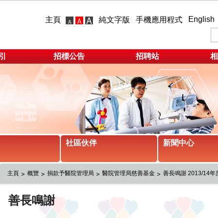
English
主頁
純文字版
手機應用程式
引
招標公告
招聘站
相
社區伙伴
新聞中心
主頁
概覽
捐款予醫院管理局
醫院管理局慈善基金
善長鳴謝 2013/14年