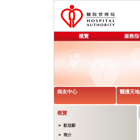
概覽
服務指
病友中心
醫護天地
概覽
歡迎辭
簡介