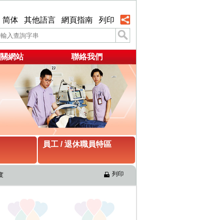
简体
其他語言
網頁指南
列印
關網站
聯絡我們
員工 / 退休職員特區
列印
度