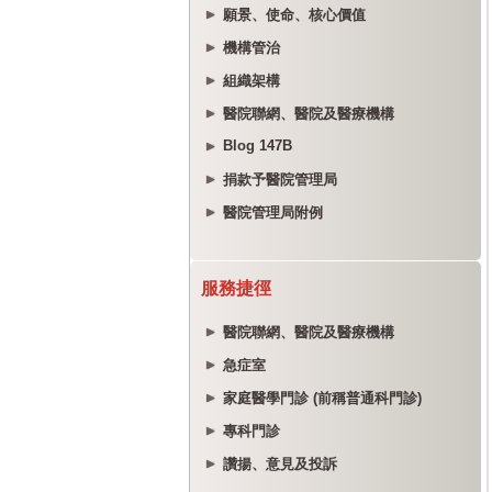
願景、使命、核心價值
機構管治
組織架構
醫院聯網、醫院及醫療機構
Blog 147B
捐款予醫院管理局
醫院管理局附例
服務捷徑
醫院聯網、醫院及醫療機構
急症室
家庭醫學門診 (前稱普通科門診)
專科門診
讚揚、意見及投訴