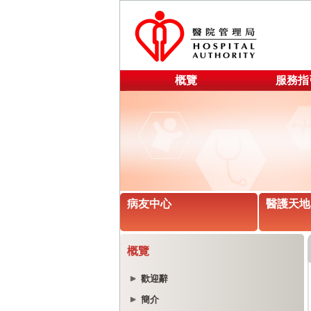
概覽
服務指
病友中心
醫護天地
概覽
歡迎辭
簡介