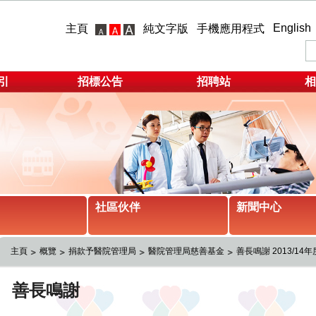
English
主頁
純文字版
手機應用程式
引
招標公告
招聘站
相
社區伙伴
新聞中心
主頁
概覽
捐款予醫院管理局
醫院管理局慈善基金
善長鳴謝 2013/14年