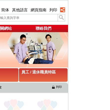
简体
其他語言
網頁指南
列印
關網站
聯絡我們
員工 / 退休職員特區
列印
度