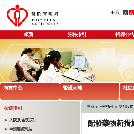
主頁
概覽
服務指引
招標公
病友中心
醫護天地
社區
主頁
服務指引
藥劑服務
服務指引
入院及住院須知
申請醫療報告