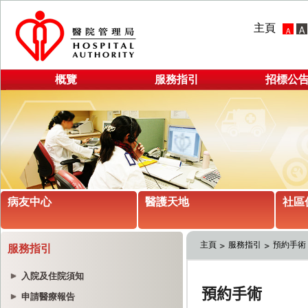
主頁
概覽
服務指引
招標公
病友中心
醫護天地
社區
主頁
服務指引
預約手術
服務指引
入院及住院須知
申請醫療報告