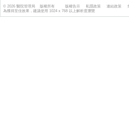
© 2026 醫院管理局 版權所有
版權告示
私隱政策
連結政策
為獲得至佳效果，建議使用 1024 x 768 以上解析度瀏覽