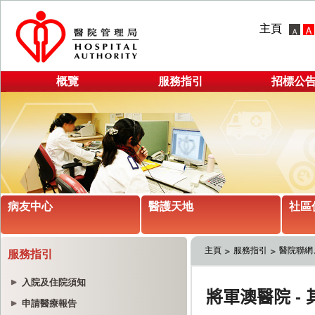
主頁
概覽
服務指引
招標公
病友中心
醫護天地
社區
主頁
服務指引
醫院聯網
服務指引
入院及住院須知
申請醫療報告