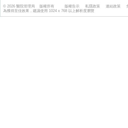
© 2026 醫院管理局 版權所有
版權告示
私隱政策
連結政策
為獲得至佳效果，建議使用 1024 x 768 以上解析度瀏覽