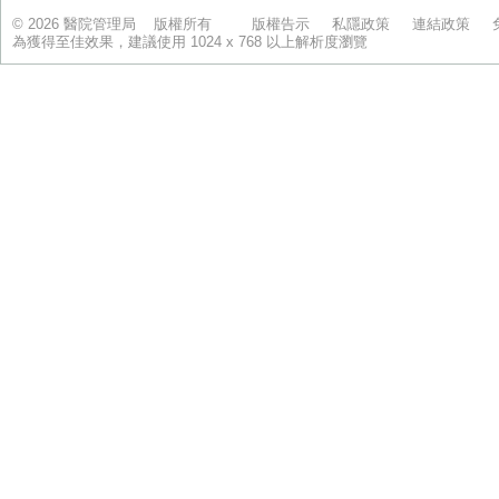
© 2026 醫院管理局 版權所有
版權告示
私隱政策
連結政策
為獲得至佳效果，建議使用 1024 x 768 以上解析度瀏覽