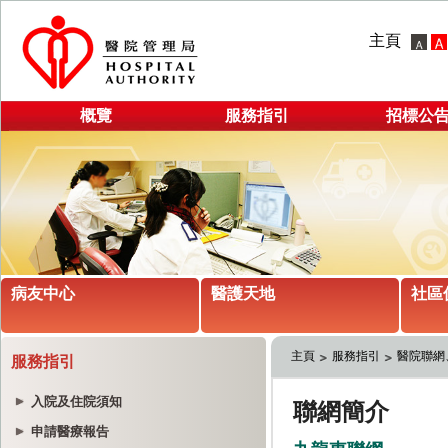
主頁
概覽
服務指引
招標公
病友中心
醫護天地
社區
主頁
服務指引
醫院聯網
服務指引
入院及住院須知
申請醫療報告