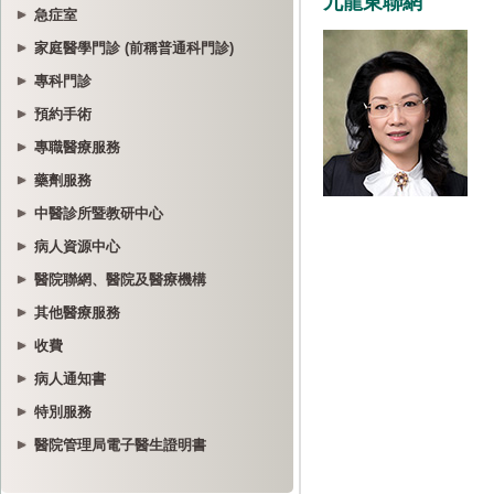
急症室
家庭醫學門診 (前稱普通科門診)
專科門診
預約手術
專職醫療服務
藥劑服務
中醫診所暨教研中心
病人資源中心
醫院聯網、醫院及醫療機構
其他醫療服務
收費
病人通知書
特別服務
醫院管理局電子醫生證明書