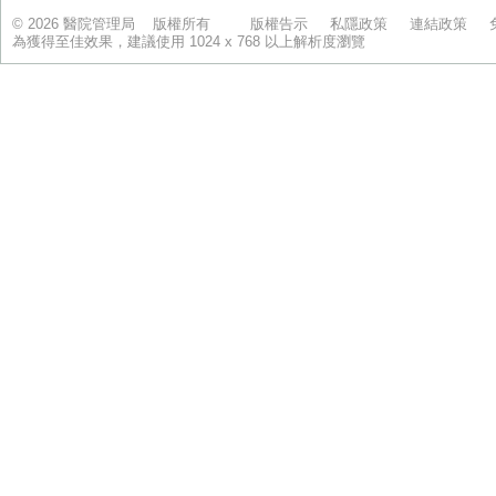
© 2026 醫院管理局 版權所有
版權告示
私隱政策
連結政策
為獲得至佳效果，建議使用 1024 x 768 以上解析度瀏覽