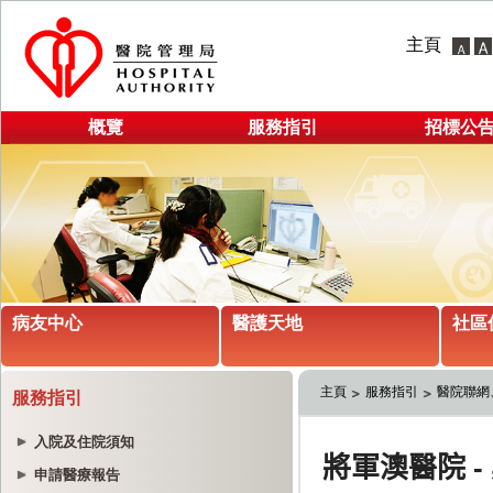
主頁
概覽
服務指引
招標公
病友中心
醫護天地
社區
主頁
服務指引
醫院聯網
服務指引
入院及住院須知
申請醫療報告