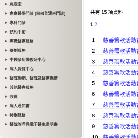
急症室
家庭醫學門診 (前稱普通科門診)
專科門診
預約手術
專職醫療服務
藥劑服務
中醫診所暨教研中心
病人資源中心
醫院聯網、醫院及醫療機構
其他醫療服務
收費
病人通知書
特別服務
醫院管理局電子醫生證明書