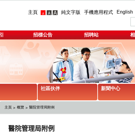
English
主頁
純文字版
手機應用程式
引
招標公告
招聘站
相
社區伙伴
新聞中心
主頁
概覽
醫院管理局附例