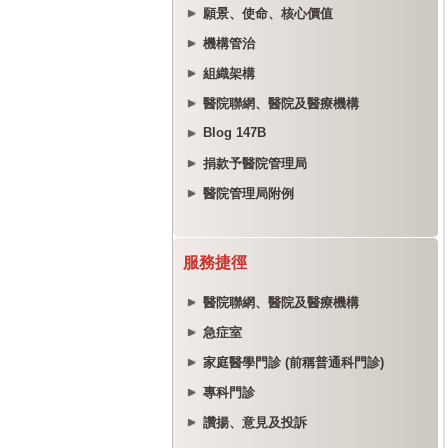
願景、使命、核心價值
機構管治
組織架構
醫院聯網、醫院及醫療機構
Blog 147B
捐款予醫院管理局
醫院管理局附例
服務捷徑
醫院聯網、醫院及醫療機構
急症室
家庭醫學門診 (前稱普通科門診)
專科門診
讚揚、意見及投訴