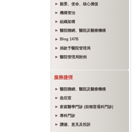
願景、使命、核心價值
機構管治
組織架構
醫院聯網、醫院及醫療機構
Blog 147B
捐款予醫院管理局
醫院管理局附例
服務捷徑
醫院聯網、醫院及醫療機構
急症室
家庭醫學門診 (前稱普通科門診)
專科門診
讚揚、意見及投訴