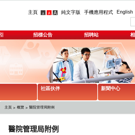
English
主頁
純文字版
手機應用程式
引
招標公告
招聘站
相
社區伙伴
新聞中心
主頁
概覽
醫院管理局附例