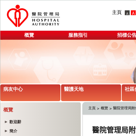
主頁
概覽
服務指引
招標公
病友中心
醫護天地
社區
主頁
概覽
醫院管理局附
概覽
歡迎辭
簡介