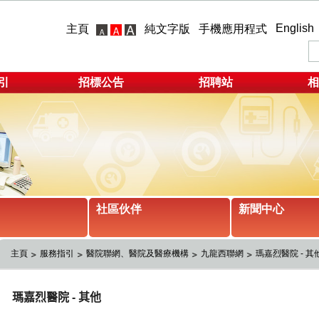
English
主頁
純文字版
手機應用程式
引
招標公告
招聘站
相
社區伙伴
新聞中心
主頁
服務指引
醫院聯網、醫院及醫療機構
九龍西聯網
瑪嘉烈醫院 - 其