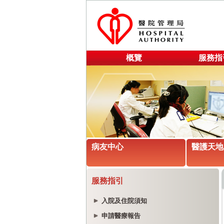
概覽
服務指
病友中心
醫護天地
服務指引
入院及住院須知
申請醫療報告