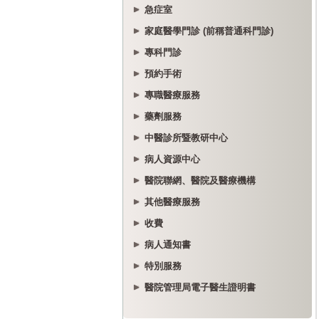
急症室
家庭醫學門診 (前稱普通科門診)
專科門診
預約手術
專職醫療服務
藥劑服務
中醫診所暨教研中心
病人資源中心
醫院聯網、醫院及醫療機構
其他醫療服務
收費
病人通知書
特別服務
醫院管理局電子醫生證明書