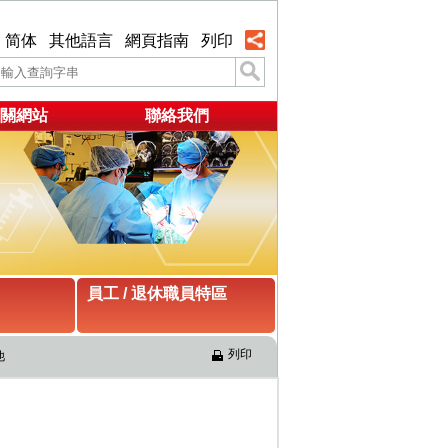
简体
其他語言
網頁指南
列印
關網站
聯絡我們
員工 / 退休職員特區
列印
他