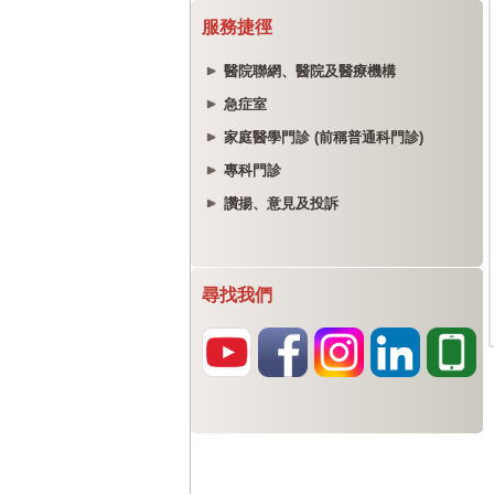
服務捷徑
醫院聯網、醫院及醫療機構
急症室
家庭醫學門診 (前稱普通科門診)
專科門診
讚揚、意見及投訴
尋找我們