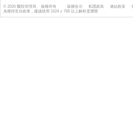
© 2026 醫院管理局 版權所有
版權告示
私隱政策
連結政策
為獲得至佳效果，建議使用 1024 x 768 以上解析度瀏覽