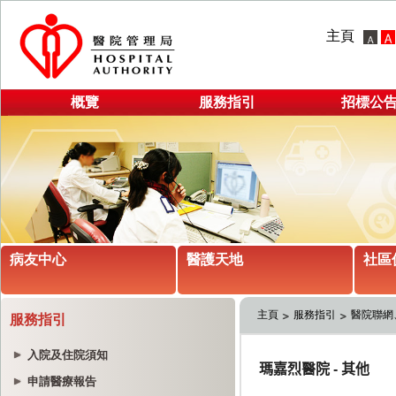
主頁
概覽
服務指引
招標公
病友中心
醫護天地
社區
主頁
服務指引
醫院聯網
服務指引
入院及住院須知
申請醫療報告