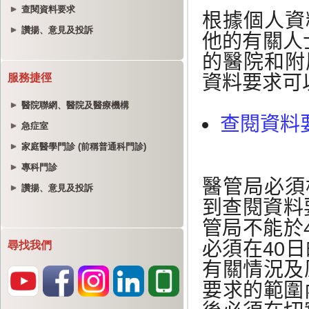
查閱資料要求
讚揚、意見及投訴
服務捷徑
醫院聯網、醫院及醫療機構
急症室
家庭醫學門診 (前稱普通科門診)
專科門診
讚揚、意見及投訴
尋找我們