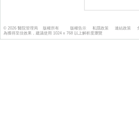
© 2026 醫院管理局 版權所有
版權告示
私隱政策
連結政策
為獲得至佳效果，建議使用 1024 x 768 以上解析度瀏覽