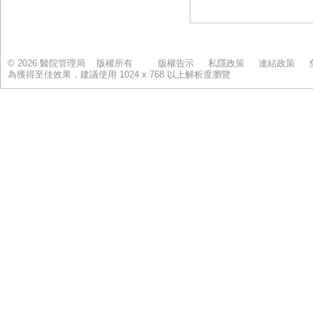
© 2026 醫院管理局 版權所有
版權告示
私隱政策
連結政策
為獲得至佳效果，建議使用 1024 x 768 以上解析度瀏覽