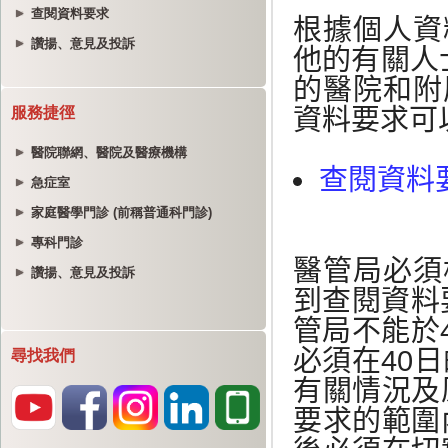
查閱資料要求
讚揚、意見及投訴
服務捷徑
醫院聯網、醫院及醫療機構
急症室
家庭醫學門診 (前稱普通科門診)
專科門診
讚揚、意見及投訴
尋找我們