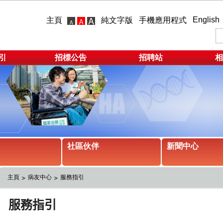
English
主頁
純文字版
手機應用程式
引
招標公告
招聘站
相
社區伙伴
新聞中心
主頁
病友中心
服務指引