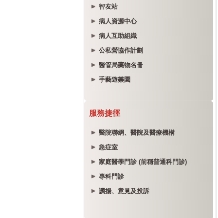
智友站
病人資源中心
病人互助組織
公私營協作計劃
醫管局藥物名冊
手藝遊樂園
服務捷徑
醫院聯網、醫院及醫療機構
急症室
家庭醫學門診 (前稱普通科門診)
專科門診
讚揚、意見及投訴