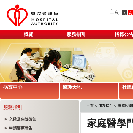
主頁
概覽
服務指引
招標公
病友中心
醫護天地
社區
主頁
服務指引
家庭醫學
服務指引
入院及住院須知
申請醫療報告