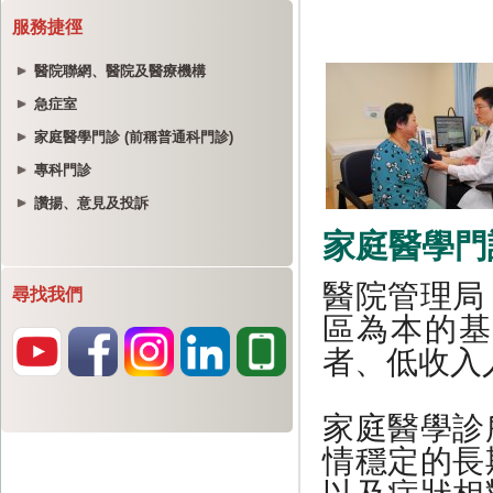
服務捷徑
醫院聯網、醫院及醫療機構
急症室
家庭醫學門診 (前稱普通科門診)
專科門診
讚揚、意見及投訴
尋找我們