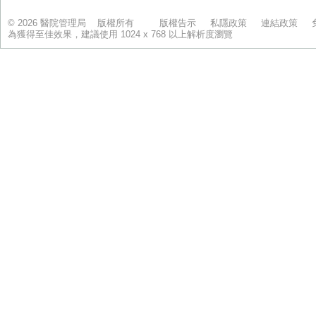
© 2026 醫院管理局 版權所有
版權告示
私隱政策
連結政策
為獲得至佳效果，建議使用 1024 x 768 以上解析度瀏覽