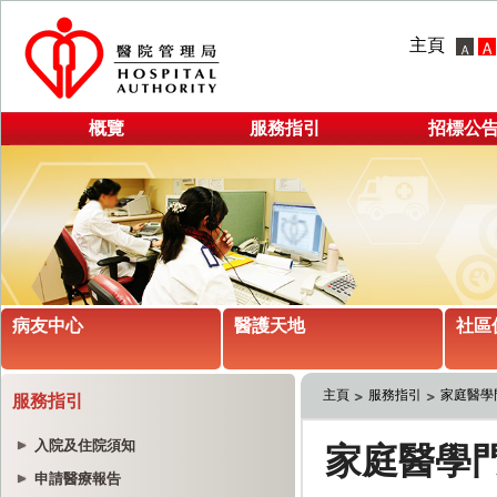
主頁
概覽
服務指引
招標公
病友中心
醫護天地
社區
主頁
服務指引
家庭醫學
服務指引
入院及住院須知
申請醫療報告