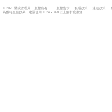
© 2026 醫院管理局 版權所有
版權告示
私隱政策
連結政策
為獲得至佳效果，建議使用 1024 x 768 以上解析度瀏覽