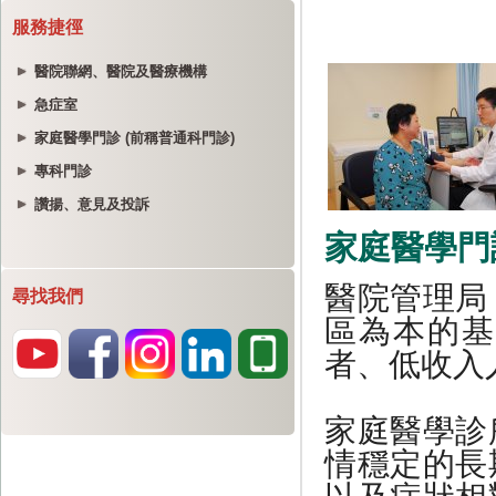
服務捷徑
醫院聯網、醫院及醫療機構
急症室
家庭醫學門診 (前稱普通科門診)
專科門診
讚揚、意見及投訴
尋找我們