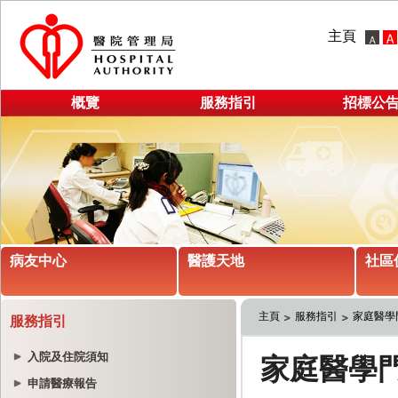
主頁
概覽
服務指引
招標公
病友中心
醫護天地
社區
主頁
服務指引
家庭醫學
服務指引
入院及住院須知
申請醫療報告