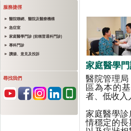
服務捷徑
醫院聯網、醫院及醫療機構
急症室
家庭醫學門診 (前稱普通科門診)
專科門診
讚揚、意見及投訴
尋找我們