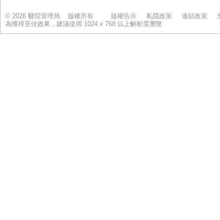
© 2026 醫院管理局 版權所有
版權告示
私隱政策
連結政策
為獲得至佳效果，建議使用 1024 x 768 以上解析度瀏覽