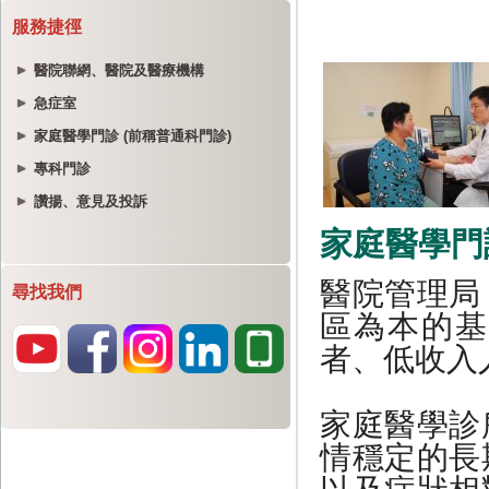
服務捷徑
醫院聯網、醫院及醫療機構
急症室
家庭醫學門診 (前稱普通科門診)
專科門診
讚揚、意見及投訴
尋找我們