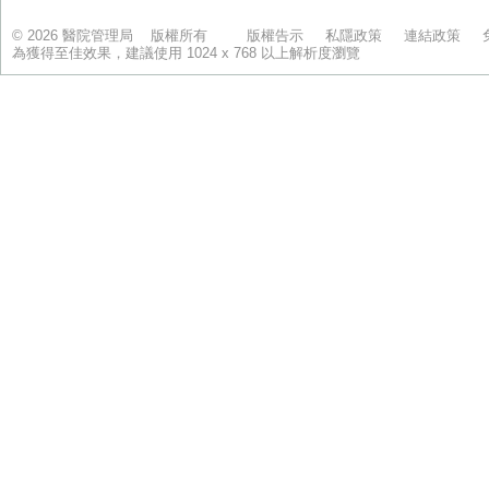
© 2026 醫院管理局 版權所有
版權告示
私隱政策
連結政策
為獲得至佳效果，建議使用 1024 x 768 以上解析度瀏覽