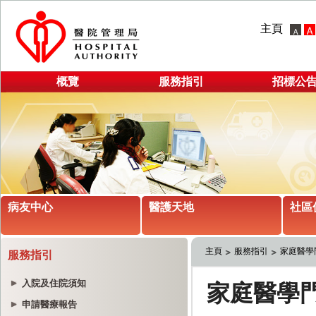
主頁
概覽
服務指引
招標公
病友中心
醫護天地
社區
主頁
服務指引
家庭醫學
服務指引
入院及住院須知
申請醫療報告