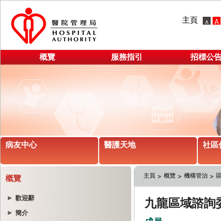
主頁
概覽
服務指引
招標公
病友中心
醫護天地
社區
主頁
概覽
機構管治
概覽
歡迎辭
簡介