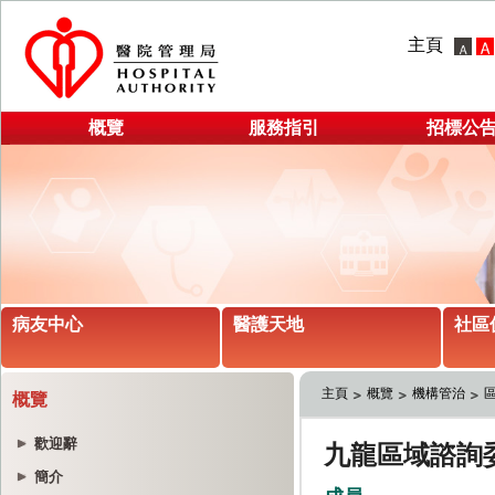
主頁
概覽
服務指引
招標公
病友中心
醫護天地
社區
主頁
概覽
機構管治
概覽
歡迎辭
簡介