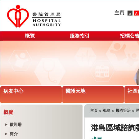
主頁
概覽
服務指引
招標公
病友中心
醫護天地
社區
主頁
概覽
機構管治
概覽
歡迎辭
簡介