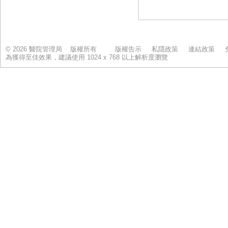
© 2026 醫院管理局 版權所有
版權告示
私隱政策
連結政策
為獲得至佳效果，建議使用 1024 x 768 以上解析度瀏覽