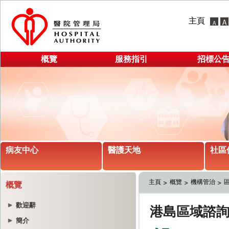
主頁
概覽
服務指引
招標公
病友中心
醫護天地
社區
主頁
概覽
機構管治
概覽
歡迎辭
簡介