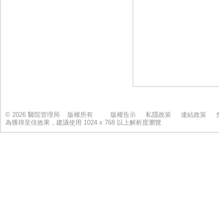
© 2026 醫院管理局 版權所有
版權告示
私隱政策
連結政策
為獲得至佳效果，建議使用 1024 x 768 以上解析度瀏覽