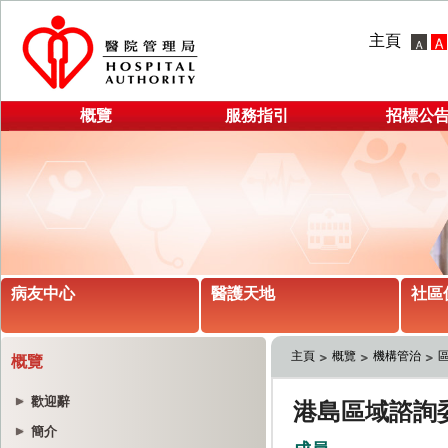
主頁
概覽
服務指引
招標公
病友中心
醫護天地
社區
主頁
概覽
機構管治
概覽
歡迎辭
簡介