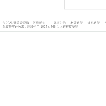
© 2026 醫院管理局 版權所有
版權告示
私隱政策
連結政策
為獲得至佳效果，建議使用 1024 x 768 以上解析度瀏覽