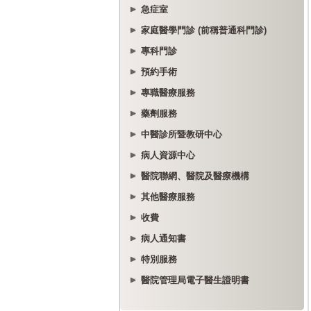
急症室
家庭醫學門診 (前稱普通科門診)
專科門診
預約手術
專職醫療服務
藥劑服務
中醫診所暨教研中心
病人資源中心
醫院聯網、醫院及醫療機構
其他醫療服務
收費
病人通知書
特別服務
醫院管理局電子醫生證明書