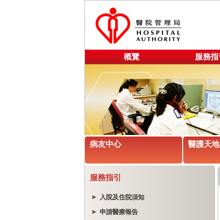
概覽
服務指
病友中心
醫護天地
服務指引
入院及住院須知
申請醫療報告