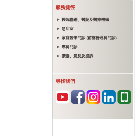
服務捷徑
醫院聯網、醫院及醫療機構
急症室
家庭醫學門診 (前稱普通科門診)
專科門診
讚揚、意見及投訴
尋找我們