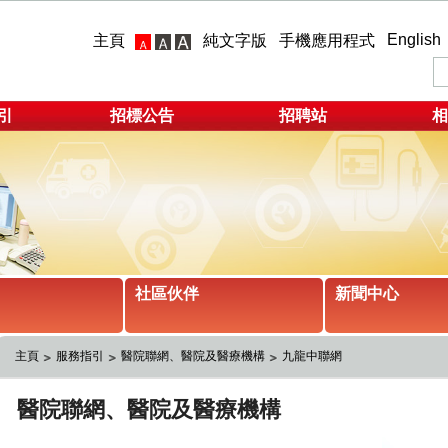
English
主頁
純文字版
手機應用程式
引
招標公告
招聘站
相
社區伙伴
新聞中心
主頁
服務指引
醫院聯網、醫院及醫療機構
九龍中聯網