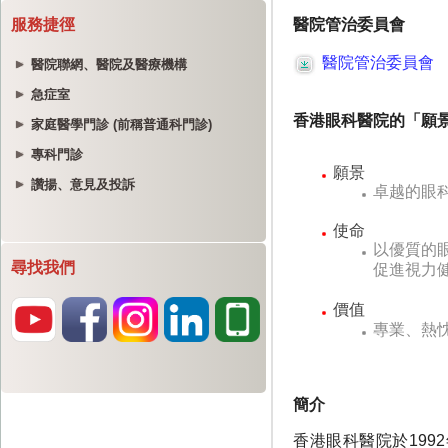
服務捷徑
醫院聯網、醫院及醫療機構
急症室
家庭醫學門診 (前稱普通科門診)
專科門診
讚揚、意見及投訴
尋找我們