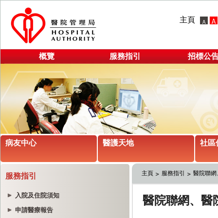
主頁
概覽
服務指引
招標公
病友中心
醫護天地
社區
主頁
服務指引
醫院聯網
服務指引
入院及住院須知
申請醫療報告