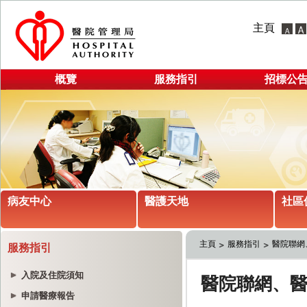
主頁
概覽
服務指引
招標公
病友中心
醫護天地
社區
主頁
服務指引
醫院聯網
服務指引
入院及住院須知
申請醫療報告