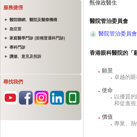
服務捷徑
醫院聯網、醫院及醫療機構
急症室
家庭醫學門診 (前稱普通科門診)
專科門診
讚揚、意見及投訴
尋找我們