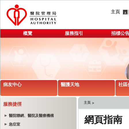
主頁
概覽
服務指引
招標公
病友中心
醫護天地
社區
主頁
服務捷徑
醫院聯網、醫院及醫療機構
急症室