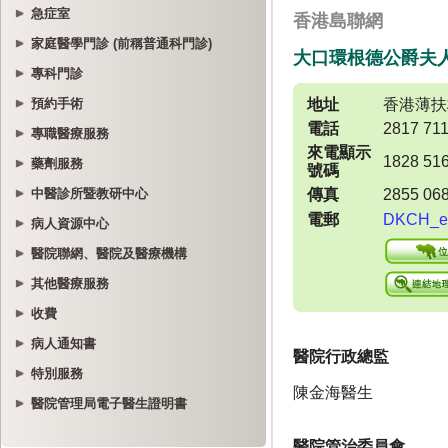
急症室
家庭醫學門診 (前稱普通科門診)
專科門診
預約手術
專職醫療服務
藥劑服務
中醫診所暨教研中心
病人資源中心
醫院聯網、醫院及醫療機構
其他醫療服務
收費
病人通知書
特別服務
醫院管理局電子醫生證明書