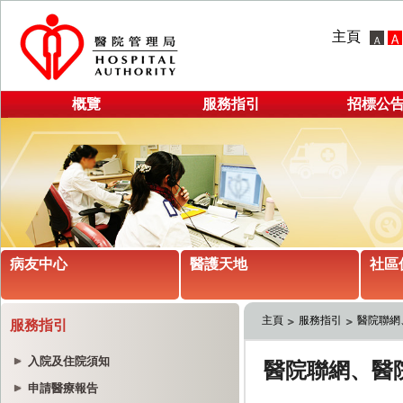
主頁
概覽
服務指引
招標公
病友中心
醫護天地
社區
主頁
服務指引
醫院聯網
服務指引
入院及住院須知
申請醫療報告