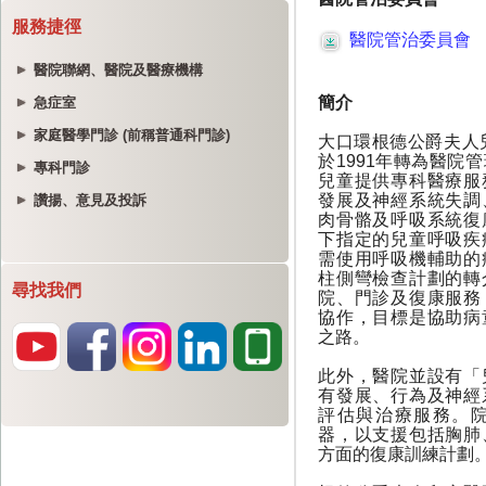
服務捷徑
醫院聯網、醫院及醫療機構
急症室
家庭醫學門診 (前稱普通科門診)
專科門診
讚揚、意見及投訴
尋找我們