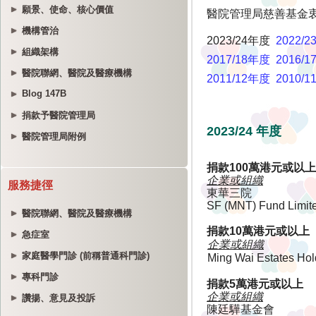
願景、使命、核心價值
機構管治
組織架構
醫院聯網、醫院及醫療機構
Blog 147B
捐款予醫院管理局
醫院管理局附例
服務捷徑
醫院聯網、醫院及醫療機構
急症室
家庭醫學門診 (前稱普通科門診)
專科門診
讚揚、意見及投訴