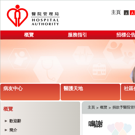
主頁
概覽
服務指引
招標公
病友中心
醫護天地
社區
主頁
概覽
捐款予醫院管
概覽
歡迎辭
簡介