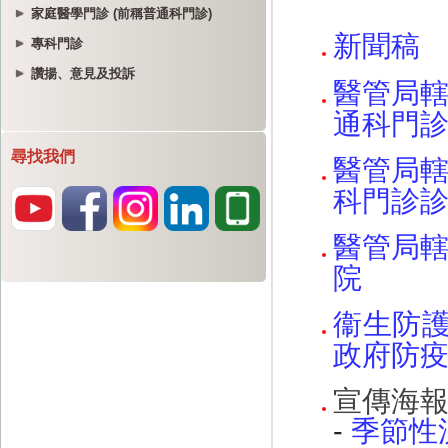
家庭醫學門診 (前稱普通科門診)
專科門診
讚揚、意見及投訴
尋找我們