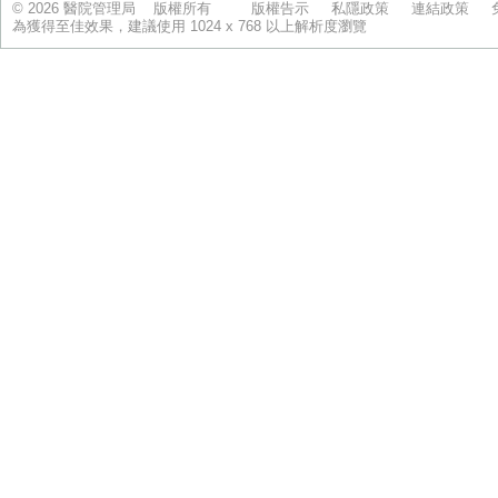
© 2026 醫院管理局 版權所有
版權告示
私隱政策
連結政策
為獲得至佳效果，建議使用 1024 x 768 以上解析度瀏覽