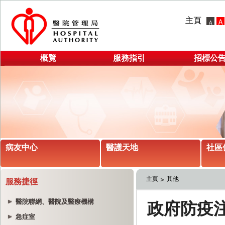
主頁
概覽
服務指引
招標公
病友中心
醫護天地
社區
主頁
其他
服務捷徑
醫院聯網、醫院及醫療機構
急症室