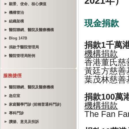
願景、使命、核心價值
機構管治
組織架構
醫院聯網、醫院及醫療機構
Blog 147B
捐款予醫院管理局
醫院管理局附例
服務捷徑
醫院聯網、醫院及醫療機構
急症室
家庭醫學門診 (前稱普通科門診)
專科門診
讚揚、意見及投訴