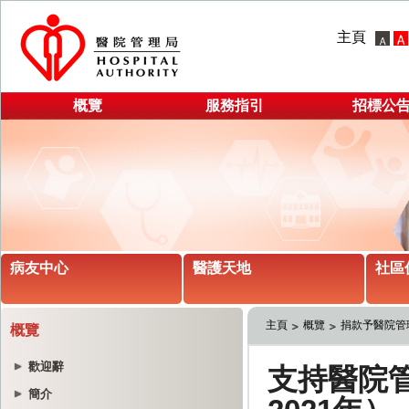
主頁
概覽
服務指引
招標公
病友中心
醫護天地
社區
主頁
概覽
捐款予醫院管
概覽
歡迎辭
簡介