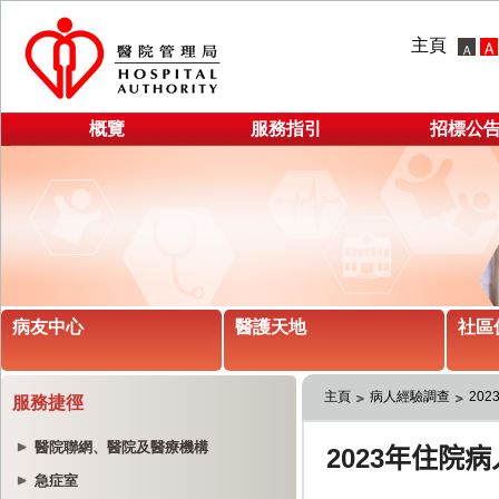
主頁
概覽
服務指引
招標公
病友中心
醫護天地
社區
主頁
病人經驗調查
20
服務捷徑
醫院聯網、醫院及醫療機構
急症室