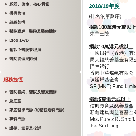
願景、使命、核心價值
機構管治
組織架構
醫院聯網、醫院及醫療機構
Blog 147B
捐款予醫院管理局
醫院管理局附例
服務捷徑
醫院聯網、醫院及醫療機構
急症室
家庭醫學門診 (前稱普通科門診)
專科門診
讚揚、意見及投訴