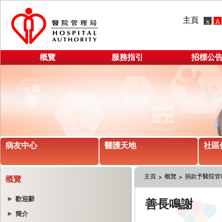
主頁
概覽
服務指引
招標公
病友中心
醫護天地
社區
主頁
概覽
捐款予醫院管
概覽
歡迎辭
簡介