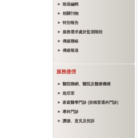
致函編輯
相關刊物
特別報告
服務需求處於監測階段
傳媒聯絡
傳媒報道
服務捷徑
醫院聯網、醫院及醫療機構
急症室
家庭醫學門診 (前稱普通科門診)
專科門診
讚揚、意見及投訴