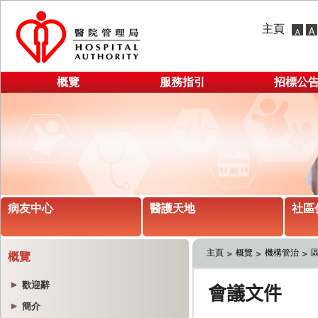
主頁
概覽
服務指引
招標公
病友中心
醫護天地
社區
主頁
概覽
機構管治
概覽
歡迎辭
簡介