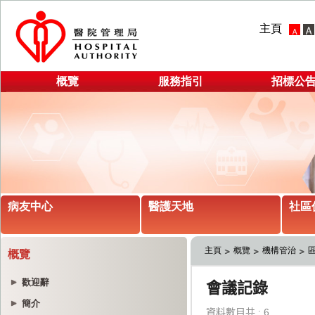
主頁
概覽
服務指引
招標公
病友中心
醫護天地
社區
主頁
概覽
機構管治
概覽
歡迎辭
簡介