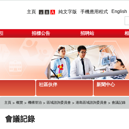
English
主頁
純文字版
手機應用程式
引
招標公告
招聘站
相
社區伙伴
新聞中心
主頁
概覽
機構管治
區域諮詢委員會
港島區域諮詢委員會
會議記錄