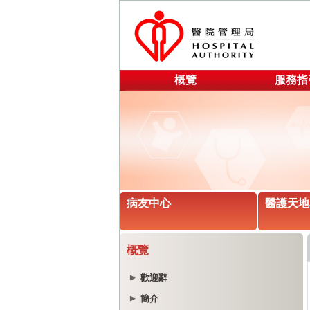
概覽
服務指
病友中心
醫護天地
概覽
歡迎辭
簡介