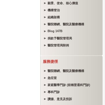
願景、使命、核心價值
機構管治
組織架構
醫院聯網、醫院及醫療機構
Blog 147B
捐款予醫院管理局
醫院管理局附例
服務捷徑
醫院聯網、醫院及醫療機構
急症室
家庭醫學門診 (前稱普通科門診)
專科門診
讚揚、意見及投訴