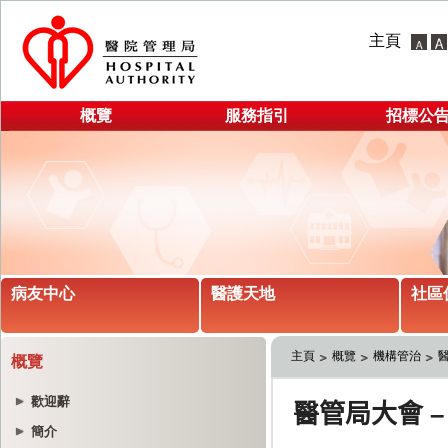
主頁
概覽
服務指引
招標公
病友中心
醫護天地
社區
主頁
概覽
機構管治
概覽
歡迎辭
簡介