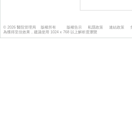
© 2026 醫院管理局 版權所有
版權告示
私隱政策
連結政策
為獲得至佳效果，建議使用 1024 x 768 以上解析度瀏覽