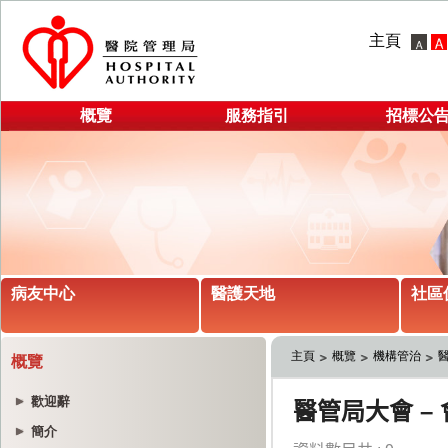
主頁
概覽
服務指引
招標公
病友中心
醫護天地
社區
主頁
概覽
機構管治
概覽
歡迎辭
簡介