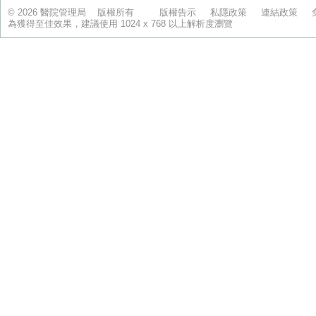
© 2026 醫院管理局 版權所有
版權告示
私隱政策
連結政策
為獲得至佳效果，建議使用 1024 x 768 以上解析度瀏覽