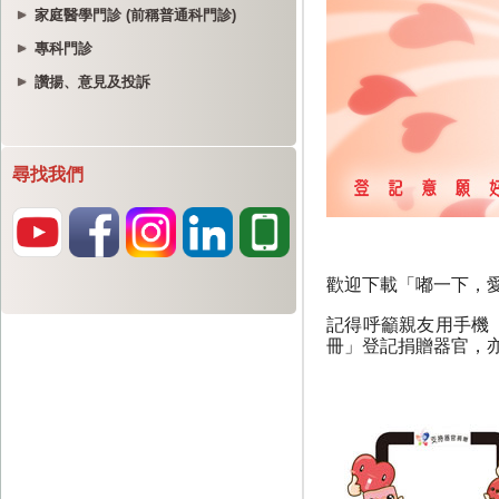
家庭醫學門診 (前稱普通科門診)
專科門診
讚揚、意見及投訴
尋找我們