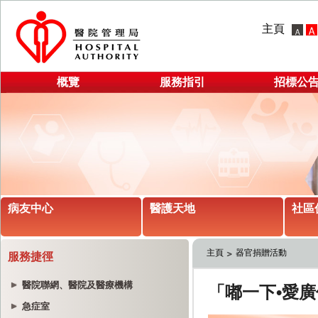
主頁
概覽
服務指引
招標公
病友中心
醫護天地
社區
主頁
器官捐贈活動
服務捷徑
醫院聯網、醫院及醫療機構
急症室