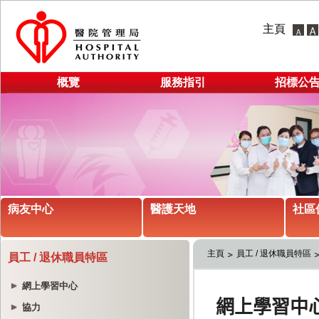
主頁
概覽
服務指引
招標公
病友中心
醫護天地
社區
主頁
員工 / 退休職員特區
員工 / 退休職員特區
網上學習中心
協力