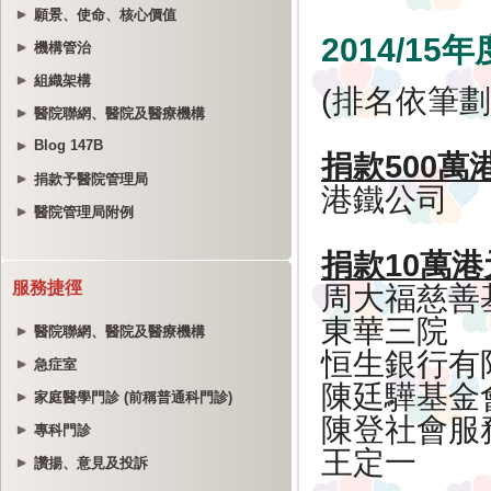
願景、使命、核心價值
機構管治
組織架構
醫院聯網、醫院及醫療機構
Blog 147B
捐款予醫院管理局
醫院管理局附例
服務捷徑
醫院聯網、醫院及醫療機構
急症室
家庭醫學門診 (前稱普通科門診)
專科門診
讚揚、意見及投訴