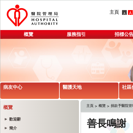
主頁
概覽
服務指引
招標公
病友中心
醫護天地
社區
主頁
概覽
捐款予醫院管
概覽
歡迎辭
簡介