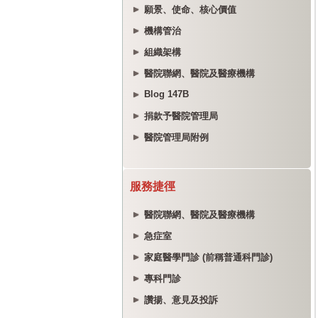
願景、使命、核心價值
機構管治
組織架構
醫院聯網、醫院及醫療機構
Blog 147B
捐款予醫院管理局
醫院管理局附例
服務捷徑
醫院聯網、醫院及醫療機構
急症室
家庭醫學門診 (前稱普通科門診)
專科門診
讚揚、意見及投訴