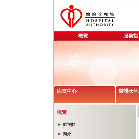
概覽
服務指
病友中心
醫護天地
概覽
歡迎辭
簡介