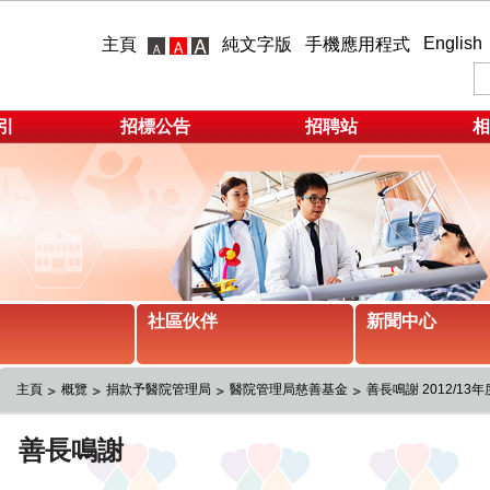
English
主頁
純文字版
手機應用程式
引
招標公告
招聘站
相
社區伙伴
新聞中心
主頁
概覽
捐款予醫院管理局
醫院管理局慈善基金
善長鳴謝 2012/13年