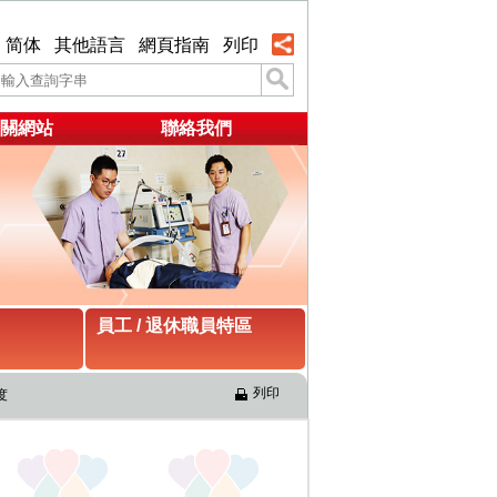
简体
其他語言
網頁指南
列印
關網站
聯絡我們
員工 / 退休職員特區
列印
度