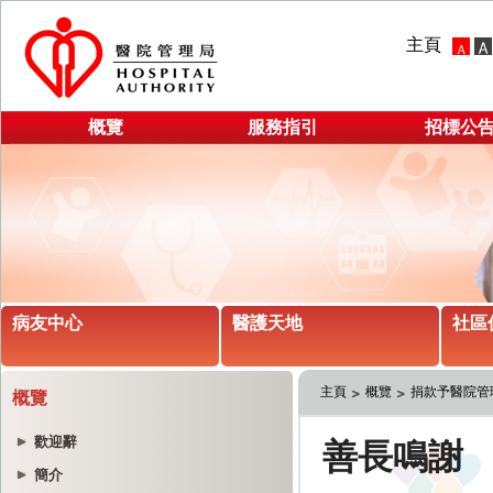
主頁
概覽
服務指引
招標公
病友中心
醫護天地
社區
主頁
概覽
捐款予醫院管
概覽
歡迎辭
簡介