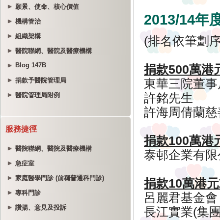
願景、使命、核心價值
機構管治
組織架構
醫院聯網、醫院及醫療機構
Blog 147B
捐款予醫院管理局
醫院管理局附例
服務捷徑
醫院聯網、醫院及醫療機構
急症室
家庭醫學門診 (前稱普通科門診)
專科門診
讚揚、意見及投訴