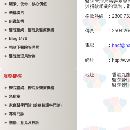
願景、使命、核心價值
機構管治
組織架構
醫院聯網、醫院及醫療機構
Blog 147B
捐款予醫院管理局
醫院管理局附例
服務捷徑
醫院聯網、醫院及醫療機構
急症室
家庭醫學門診 (前稱普通科門診)
專科門診
讚揚、意見及投訴