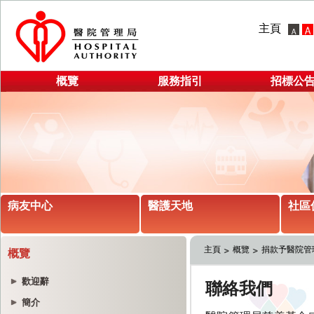
主頁
概覽
服務指引
招標公
病友中心
醫護天地
社區
主頁
概覽
捐款予醫院管
概覽
歡迎辭
簡介