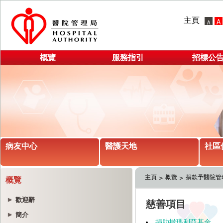
主頁
概覽
服務指引
招標公
病友中心
醫護天地
社區
主頁
概覽
捐款予醫院管
概覽
歡迎辭
簡介