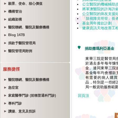
願景、使命、核心價值
機構管治
組織架構
醫院聯網、醫院及醫療機構
Blog 147B
捐款予醫院管理局
醫院管理局附例
服務捷徑
醫院聯網、醫院及醫療機構
急症室
家庭醫學門診 (前稱普通科門診)
專科門診
讚揚、意見及投訴